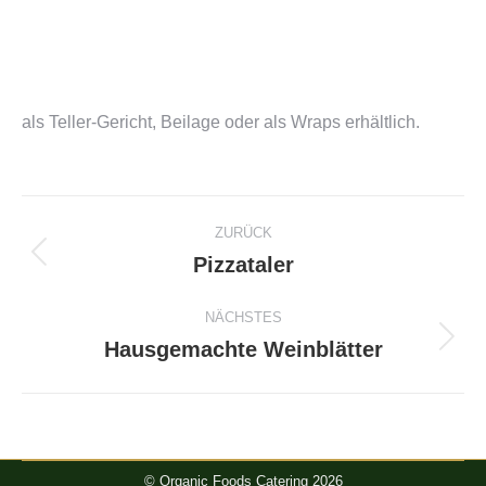
als Teller-Gericht, Beilage oder als Wraps erhältlich.
Project
ZURÜCK
navigation
Pizzataler
Previous
project:
NÄCHSTES
Hausgemachte Weinblätter
Next
project:
© Organic Foods Catering 2026